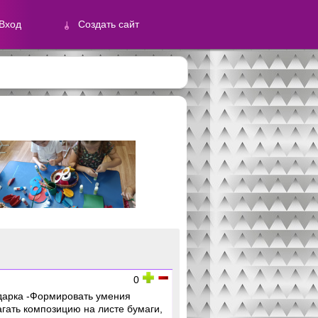
Вход
Создать сайт
й
Создать сайт
0
одарка -Формировать умения
агать композицию на листе бумаги,